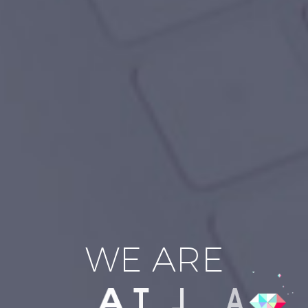
W
E
A
R
E
A
T
L
A
S