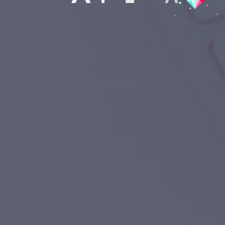
r
e
v
r
e
s
e
W
.
t
n
a
t
l
u
s
n
o
c
r
e
w
o
p
n
a
M
e
c
i
v
r
e
S
l
e
v
a
r
T
y
b
d
e
v
o
r
p
p
A
.
n
o
i
s
s
e
f
o
r
p
l
a
c
i
d
e
m
n
i
t
s
e
b
e
h
t
0
1
.
a
i
d
n
I
f
o
t
n
e
m
n
r
e
v
o
G
d
n
a
r
o
b
a
L
f
o
y
r
t
s
i
n
i
M